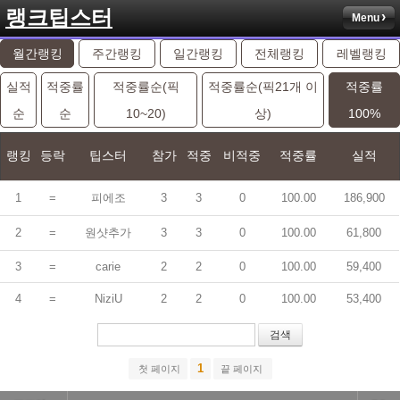
랭크팁스터
Menu
월간랭킹
주간랭킹
일간랭킹
전체랭킹
레벨랭킹
실적
적중률
적중률순(픽
적중률순(픽21개 이
적중률
순
순
10~20)
상)
100%
랭킹
등락
팁스터
참가
적중
비적중
적중률
실적
1
=
피에조
3
3
0
100.00
186,900
2
=
원샷추가
3
3
0
100.00
61,800
3
=
carie
2
2
0
100.00
59,400
4
=
NiziU
2
2
0
100.00
53,400
검색
1
첫 페이지
끝 페이지